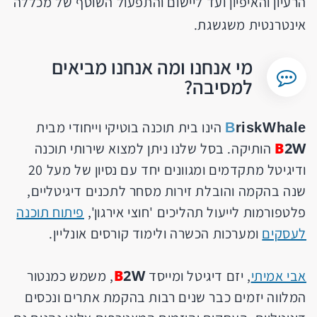
הרעיון והאיפיון ועד ליישום והתפעול השוטף של מכללה
אינטרנטית משגשגת.
מי אנחנו ומה אנחנו מביאים
למסיבה?
הינו בית תוכנה בוטיקי וייחודי מבית
B
riskWhale
B
2W
הותיקה. בסל שלנו ניתן למצוא שירותי תוכנה
ודיגיטל מתקדמים ומגוונים יחד עם נסיון של מעל 20
שנה בהקמה והובלת זירות מסחר לתכנים דיגיטליים,
פלטפורמות לייעול תהליכים 'חוצי אירגון',
פיתוח תוכנה
לעסקים
ומערכות הכשרה ולימוד קורסים אונליין.
B
2W
אבי אמיתי
, יזם דיגיטל ומייסד
, משמש כמנטור
המלווה יזמים כבר שנים רבות בהקמת אתרים ונכסים