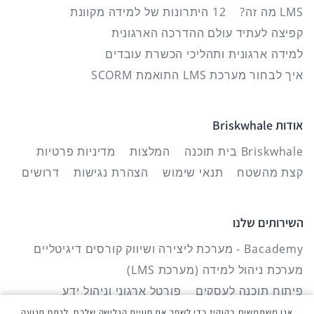
LMS מה זה?
12 היתרונות של למידה מקוונת
קפיצה לעתיד עולם ההדרכה הארגונית
למידה ארגונית ותהליכי הכשרת עובדים
איך לבחור מערכת LMS התואמת SCORM
אודות Briskwhale
Briskwhale בית תוכנה
המלצות
מדיניות פרטיות
קצת מהשטח
תנאי שימוש
הצהרת נגישות
דרושים
השירותים שלנו
Bacademy - מערכת ליצירה ושיווק קורסים דיגיטליים
מערכת ניהול למידה (מערכת LMS)
פיתוח תוכנה לעסקים
פורטל ארגוני וניהול ידע
מערכת לניהול ידע
פלטפורמה לגיוס המון
אנו משתמשים בקוקיז כדי לשפר את חוויית הגלישה שלכם, לנתח תנועה