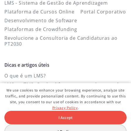
LMS - Sistema de Gestão de Aprendizagem
Plataforma de Cursos Online
Portal Corporativo
Desenvolvimento de Software
Plataformas de Crowdfunding
Revolucione a Consultoria de Candidaturas ao
PT2030
Dicas e artigos úteis
O que é um LMS?
LMS vs. TMS: Qual a diferença entre eles e qual o
mais indicado para a aprendizagem
We use cookies to enhance your browsing experience, analyze site
organizacional?
traffic, and provide personalized content. By continuing to use this
site, you consent to our use of cookies in accordance with our
Um sistema que funcionará para si e
Privacy Policy
.
impulsionará a organização
I Accept