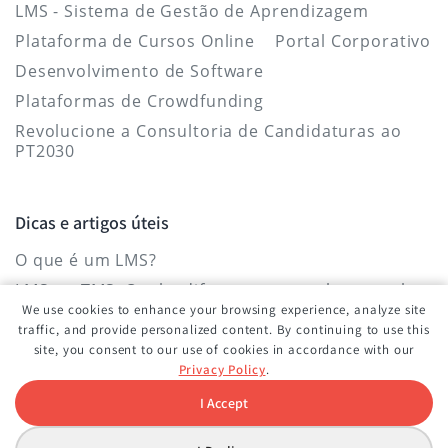
LMS - Sistema de Gestão de Aprendizagem
Plataforma de Cursos Online
Portal Corporativo
Desenvolvimento de Software
Plataformas de Crowdfunding
Revolucione a Consultoria de Candidaturas ao
PT2030
Dicas e artigos úteis
O que é um LMS?
LMS vs. TMS: Qual a diferença entre eles e qual o
mais indicado para a aprendizagem
We use cookies to enhance your browsing experience, analyze site
organizacional?
traffic, and provide personalized content. By continuing to use this
site, you consent to our use of cookies in accordance with our
Um sistema que funcionará para si e
Privacy Policy
.
impulsionará a organização
I Accept