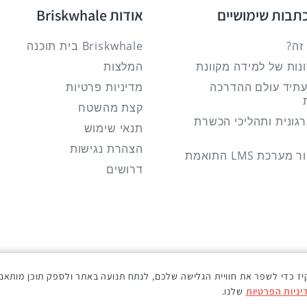
כתבות שימושיים
אודות Briskwhale
Briskwhale בית תוכנה
המלצות
עתיד עולם ההדרכה
מדיניות פרטיות
קצת מהשטח
גונית ותהליכי הכשרת
תנאי שימוש
הצהרת נגישות
איך לבחור מערכת LMS התואמת
דרושים
ז כדי לשפר את חוויית הגלישה שלכם, לנתח תנועה באתר ולספק תוכן מותאם
©
כל הזכויות שמורות
.
יניות הפרטיות
שלנו.