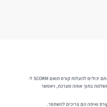
התואמת את הסטנדרטים של SCORM. אתם יכולים להעלות קורס תואם SCORM ל-
תואמת תקן SCORM. הקורסה יעבוד בצורה מושלמת בתוך אותה מערכת, ויאפשר