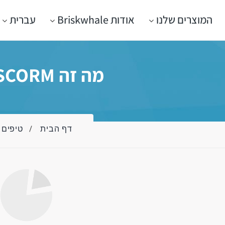
המוצרים שלנו
אודות Briskwhale
עברית
מה זה SCORM? ואיך לבחור מערכת LMS התואמת SCORM
דף הבית
טיפים 