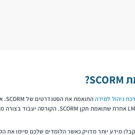
כת ניהול למידה
LMS ולייבא בקלות תוכן לימודי מכל מערכת LMS אחרת ש