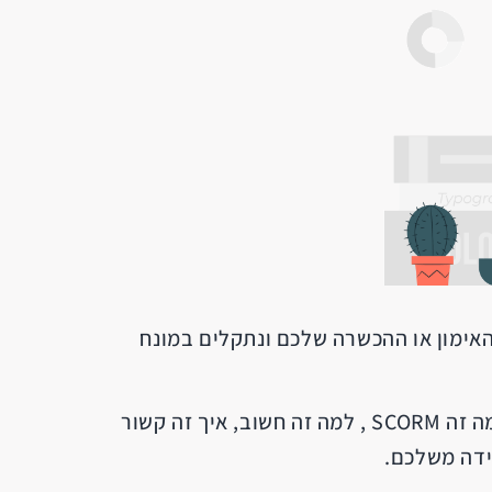
האימון או ההכשרה שלכם ונתקלים במונח
על מנת לפוגג את סימן השאלה האופף את ראשי התיבות הללו ריכזנו עבורכם כאן מעט מידע בסיסי - מה זה SCORM , למה זה חשוב, איך זה קשור
ידה משלכם.