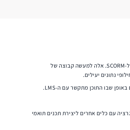
SCORM הוא תקן שאחראי להבטיח שתוכן לימודי יקושר ויוצג כראוי במערכת LMS, כאשר שתיהן תואמות ל-SCORM. אלה למעשה קבוצה של
פן שבו התוכן מתקשר עם ה-LMS.
הם תואמת SCORM, הדבר אומר שמערכת ה-LMS תומכת באינטגרציה עם כלים אחרים ליצירת תכנים תואמי