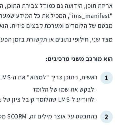
מבטם של הלומדים ומערכת קבצים פיזית. הוא 
מצד שני, חילופי נתונים או תקשורת בזמן הפעלה 
הוא מורכב משני מרכיבים:
ראשית, התוכן צריך "למצוא" את ה-LMS. ברגע שהוא מוצא את ה-LMS, הוא יכול להעביר סדרה של הודעות, כגון:
- לבקש את שמו של הלומד
- להודיע ל-LMS שהלומד קיבל ציון של 85% במבחן וכד'
בהתבסס על אוצר מילים זה, SCORM מספק חוויה אינטראקטיבית עשירה ל-LMS