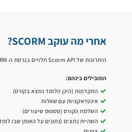
אחרי מה עוקב SCORM?
היתרונות של Scorm API תלויים בגרסת ה-SCORM שבה אתם משתמשים. בהתבסס על זה, הוא יכול לעקוב אחר מספר פעילויות.
המובילים בינהם:
התקדמות (היכן הלומד נמצא בקורס)
אינטראקציות עם שאלות
השלמת הקורס (סטטוס שיעורים)
השהיית נתונים (נתונים על האופן שבו לומ
ציונים