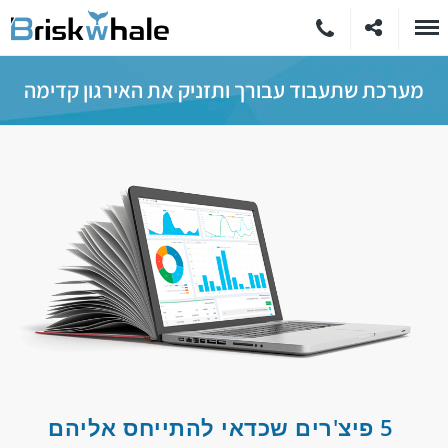
מערכת שתעבוד עבורך ותזניק את האירגון קדימה
5 פיצ'רים שכדאי להתייחס אליהם